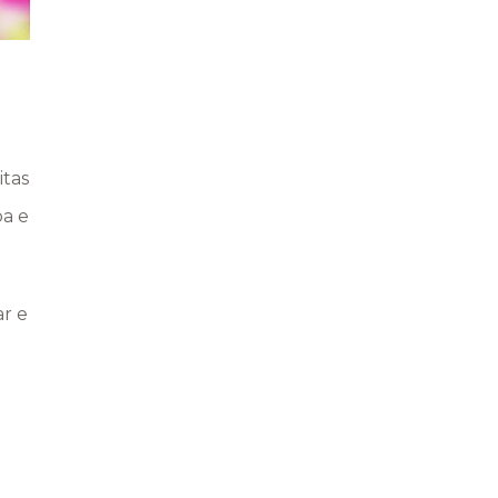
itas
ba e
ar e